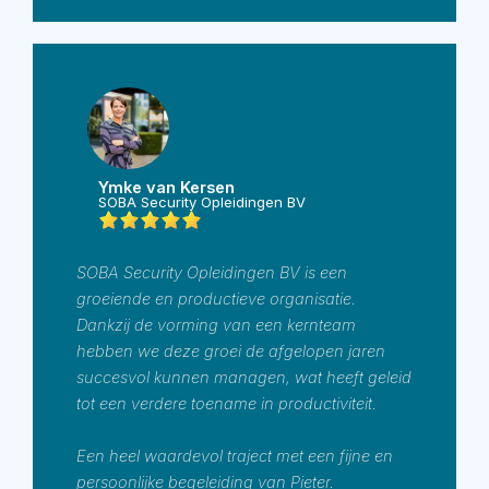
Ymke van Kersen
SOBA Security Opleidingen BV
SOBA Security Opleidingen BV is een
groeiende en productieve organisatie.
Dankzij de vorming van een kernteam
hebben we deze groei de afgelopen jaren
succesvol kunnen managen, wat heeft geleid
tot een verdere toename in productiviteit.
Een heel waardevol traject met een fijne en
persoonlijke begeleiding van Pieter.